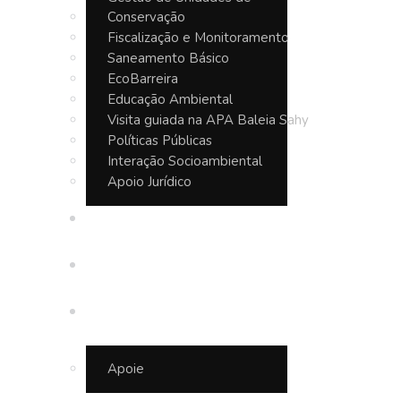
Conservação
Fiscalização e Monitoramento
Saneamento Básico
EcoBarreira
Educação Ambiental
Visita guiada na APA Baleia Sahy
Políticas Públicas
Interação Socioambiental
Apoio Jurídico
Seja um Guardião
Notícias
Junte-se a nós
Apoie