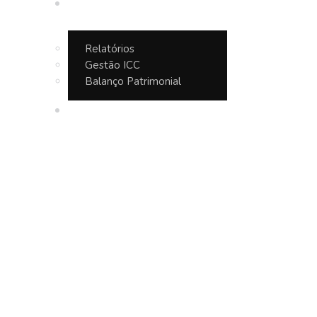
Transparência
Relatórios
Gestão ICC
Balanço Patrimonial
Contato
Tag: bombas de 