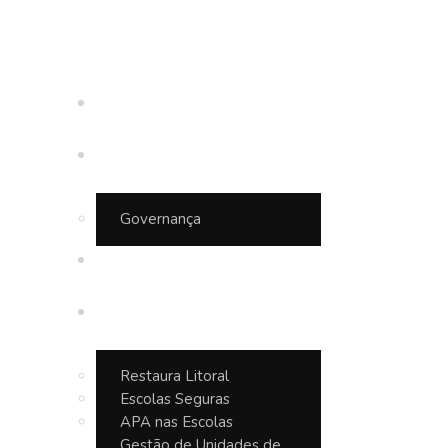
Inicio
Quem somos
Governança
APA Baleia Sahy
Projetos
Restaura Litoral
Escolas Seguras
APA nas Escolas
Gestão de Unidades de