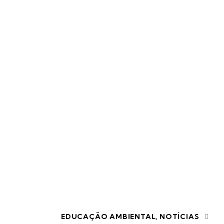
Home
Todos os posts
Tag: bombas de sementes
EDUCAÇÃO AMBIENTAL
,
NOTÍCIAS