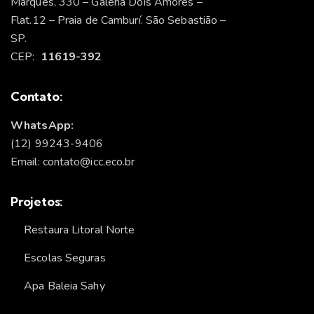
Marques, 330 – Galeria Dois Amores –
Flat.12 – Praia de Camburí. São Sebastião –
SP.
CEP:
11619-392
Contato:
WhatsApp:
(12) 99243-9406
Email: contato@icc.eco.br
Projetos:
Restaura Litoral Norte
Escolas Seguras
Apa Baleia Sahy