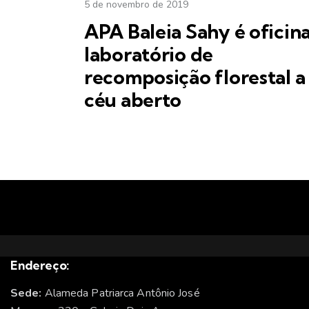
5 de novembro de 2019
APA Baleia Sahy é oficin
laboratório de
recomposição florestal a
céu aberto
Endereço:
Sede:
Alameda Patriarca Antônio José