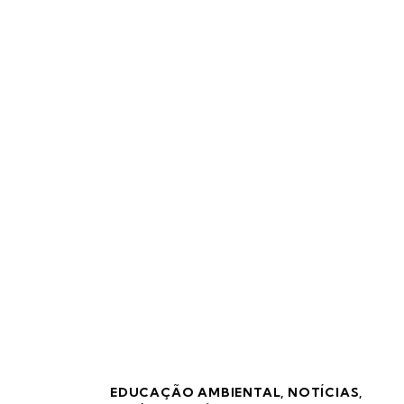
Home
Todos os posts
Tag: bacias hidrográficas de são sebasti
EDUCAÇÃO AMBIENTAL
,
NOTÍCIAS
,