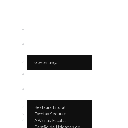
Inicio
Quem somos
Governança
APA Baleia Sahy
Projetos
Restaura Litoral
Escolas Seguras
APA nas Escolas
Gestão de Unidades de