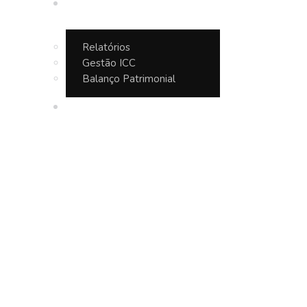
Transparência
Relatórios
Gestão ICC
Balanço Patrimonial
Contato
Tag: bacias hidr