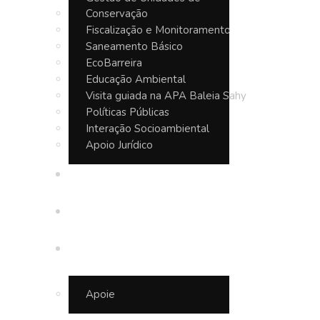
Conservação
Fiscalização e Monitoramento
Saneamento Básico
EcoBarreira
Educação Ambiental
Visita guiada na APA Baleia Sahy
Políticas Públicas
Interação Socioambiental
Apoio Jurídico
Seja um Guardião
Notícias
Junte-se a nós
Apoie