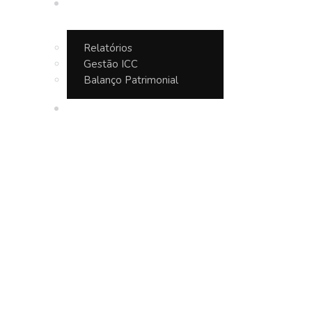
Transparência
Relatórios
Gestão ICC
Balanço Patrimonial
Contato
Blog Portfolio