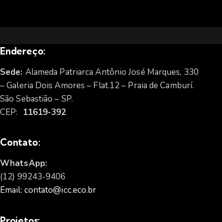
Endereço:
Sede:
Alameda Patriarca Antônio José Marques, 330
– Galeria Dois Amores – Flat.12 – Praia de Camburí.
São Sebastião – SP.
CEP:
11619-392
Contato:
WhatsApp:
(12) 99243-9406
Email: contato@icc.eco.br
Projetos: