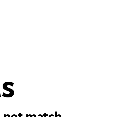
ts
d not match