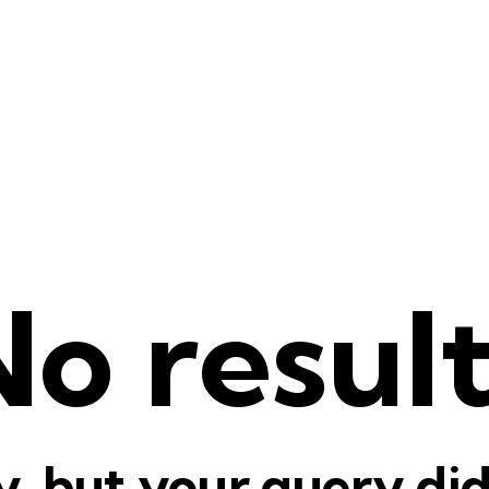
o resul
y, but your query di