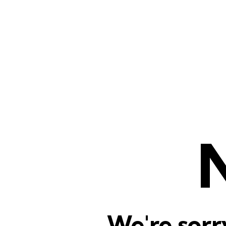
Home
Todos os posts
Blog Portfolio
N
We're sorr