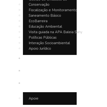
Conservação
Fiscalização e Monitoramento
Saneamento Básico
EcoBarreira
Educação Ambiental
Visita guiada na APA Baleia Sahy
Políticas Públicas
Interação Socioambiental
Apoio Jurídico
Seja um Guardião
Notícias
Junte-se a nós
Apoie