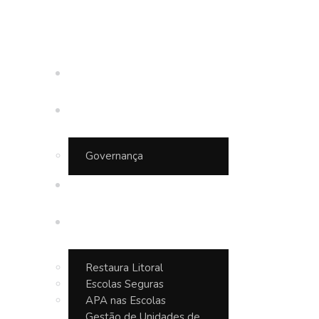
Inicio
Quem somos
Governança
APA Baleia Sahy
Projetos
Restaura Litoral
Escolas Seguras
APA nas Escolas
Gestão de Unidades de